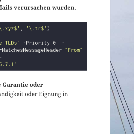
 Mails verursachen würden.
\.xyz$'
, 
'\.tr$'
)

e TLDs"
-Priority
0
-
rMatchesMessageHeader
"From"
-
5.7.1"
e Garantie oder
ändigkeit oder Eignung in