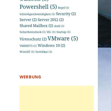
Powershell
(5)
Regel
(1)
Security
(2)
Schreibgeschwindigkeit
(1)
Server
(2)
Server 2012
(2)
Shared Mailbox
(2)
shell
(1)
Sicherheitscheck
(1)
SSL
(1)
Startup
(1)
VMware
(5)
Virenschutz
(2)
Windows 10
(2)
VMXNET3
(1)
WinSAT
(1)
Zertifikat
(1)
WERBUNG