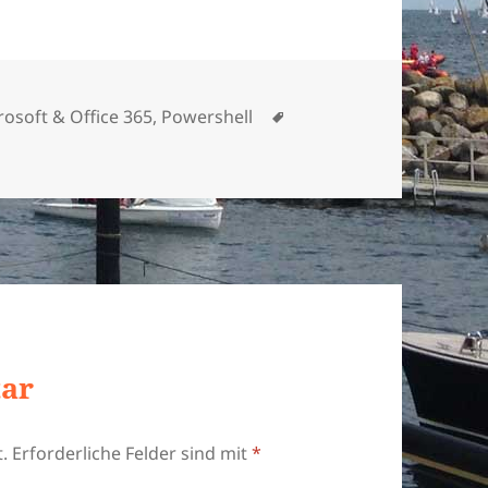
egorien
Schlagwörter
rosoft & Office 365
,
Powershell
tar
.
Erforderliche Felder sind mit
*