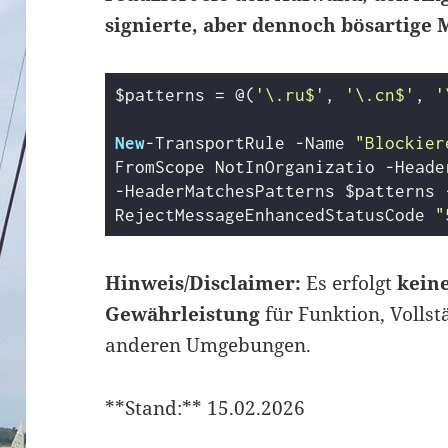
signierte, aber dennoch bösartige
$patterns = @(
'\.ru$'
, 
'\.cn$'
, 
'
New
-TransportRule
-Name
"Blockier
FromScope
 NotInOrganizatio 
-Heade
-HeaderMatchesPatterns
 $patterns 
RejectMessageEnhancedStatusCode
"
Hinweis/Disclaimer:
Es erfolgt
kein
Gewährleistung
für Funktion, Vollst
anderen Umgebungen.
**Stand:** 15.02.2026