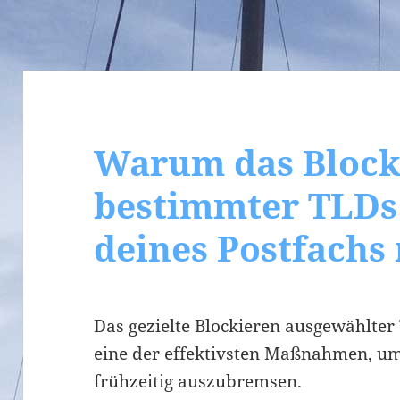
Warum das Block
bestimmter TLDs 
deines Postfachs
Das gezielte Blockieren ausgewählter
eine der effektivsten Maßnahmen, u
frühzeitig auszubremsen.