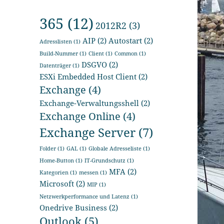
365
(12)
2012R2
(3)
AIP
(2)
Autostart
(2)
Adresslisten
(1)
Build-Nummer
(1)
Client
(1)
Common
(1)
DSGVO
(2)
Datenträger
(1)
ESXi Embedded Host Client
(2)
Exchange
(4)
Exchange-Verwaltungsshell
(2)
Exchange Online
(4)
Exchange Server
(7)
Folder
(1)
GAL
(1)
Globale Adresseliste
(1)
Home-Button
(1)
IT-Grundschutz
(1)
MFA
(2)
Kategorien
(1)
messen
(1)
Microsoft
(2)
MIP
(1)
Netzwerkperformance und Latenz
(1)
Onedrive Business
(2)
Outlook
(5)