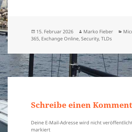
Veröffentlicht
Autor
Kat
15. Februar 2026
Marko Fieber
Mic
am
365
,
Exchange Online
,
Security
,
TLDs
Schreibe einen Kommen
Deine E-Mail-Adresse wird nicht veröffentlicht
markiert