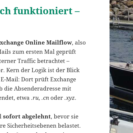
ch funktioniert –
xchange Online Mailflow
, also
Mails zum ersten Mal geprüft
erner Traffic betrachtet –
. Kern der Logik ist der Blick
E-Mail: Dort prüft Exchange
ob die Absenderadresse mit
endet, etwa
.ru
,
.cn
oder
.xyz
.
il
sofort abgelehnt
, bevor sie
re Sicherheitsebenen belastet.