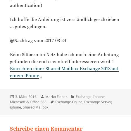
authentication)
Ich hoffe die Anleitung ist verständlich geschrieben
… gutes gelingen.
@Nachtrag vom 2017-03-24
Beim Stöbern im Netz habe ich noch eine Anleitung
gefunden die euch eventuell interessieren wird “
Einrichten einer Shared Mailbox Exchange 2013 auf
einem iPhone
„
Veröffentlicht
Autor
Kategorien
3. März 2016
Marko Fieber
Exchange
,
Iphone
,
am
Schlagwörter
Microsoft & Office 365
Exchange Online
,
Exchange Server
,
iphone
,
Shared Mailbox
Schreibe einen Kommentar